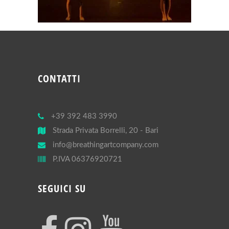
CONTATTI
+39 392 483 3990
Strada Privata Borrelli, 20 - Bari
info@breathingartcompany.com
P.IVA 06376920721
SEGUICI SU