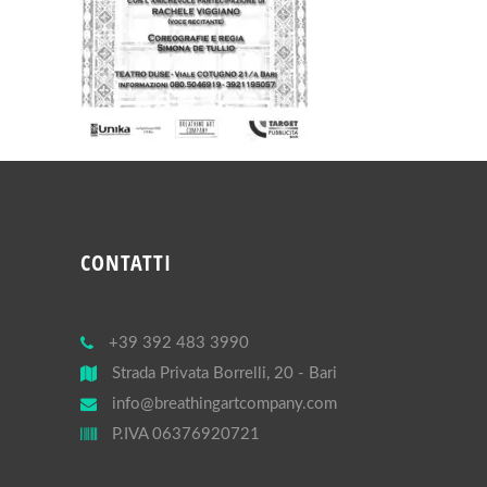
CONTATTI
+39 392 483 3990
Strada Privata Borrelli, 20 - Bari
info@breathingartcompany.com
P.IVA 06376920721