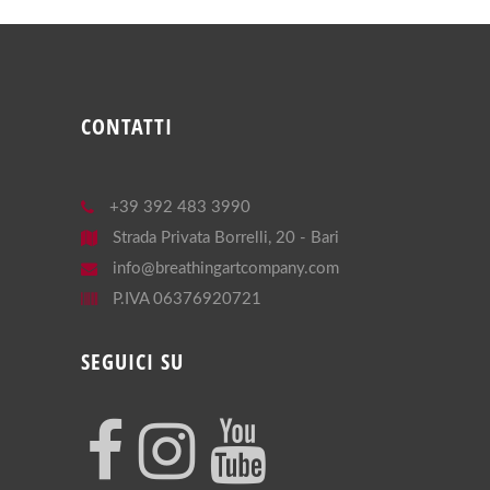
CONTATTI
+39 392 483 3990
Strada Privata Borrelli, 20 - Bari
info@breathingartcompany.com
P.IVA 06376920721
SEGUICI SU