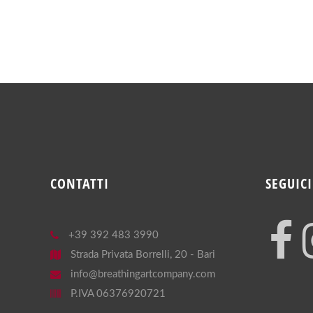
CONTATTI
SEGUICI
+39 392 483 3990
Strada Privata Borrelli, 20 - Bari
info@breathingartcompany.com
P.IVA 06376920721