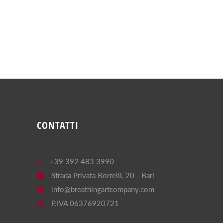
CONTATTI
+39 392 483 3990
Strada Privata Borrelli, 20 - Bari
info@breathingartcompany.com
P.IVA 06376920721