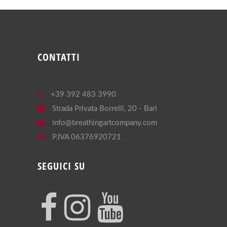
CONTATTI
+39 392 483 3990
Strada Privata Borrelli, 20 - Bari
info@breathingartcompany.com
P.IVA 06376920721
SEGUICI SU