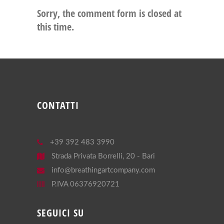
Sorry, the comment form is closed at
this time.
CONTATTI
+39 392 483 3990
Strada Privata Borrelli, 20 - Bari
info@breathingartcompany.com
P.IVA 06376920721
SEGUICI SU