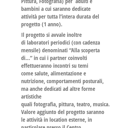
Pittura, Fotografia)
per adulti e
bambini
a cui saranno dedicate
attività per tutta l’intera durata del
progetto (1 anno).
Il progetto si avvale inoltre
di
laboratori periodici
(con cadenza
mensile) denominati “Alla scoperta
di…” in cui i partner coinvolti
effettueranno incontri su temi
come
salute
,
alimentazione e
nutrizione
,
comportamenti posturali
,
ma anche dedicati ad altre forme
artistiche
quali
fotografia
,
pittura
,
teatro
,
musica
.
Valore aggiunto del progetto saranno
le attività in location esterne, in
particolare presso il Centro