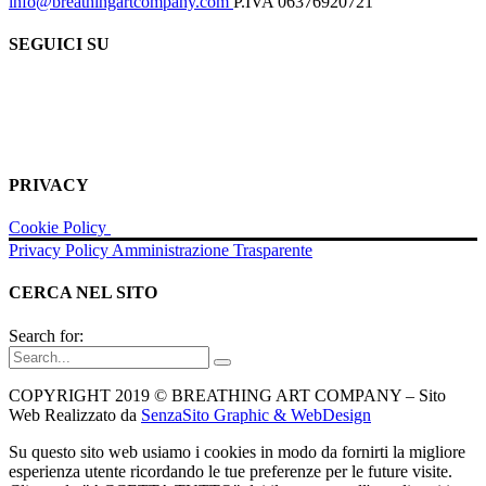
info@breathingartcompany.com
P.IVA 06376920721
SEGUICI SU
PRIVACY
Cookie Policy
Privacy Policy
Amministrazione Trasparente
CERCA NEL SITO
Search for:
COPYRIGHT 2019 © BREATHING ART COMPANY – Sito
Web Realizzato da
SenzaSito Graphic & WebDesign
Su questo sito web usiamo i cookies in modo da fornirti la migliore
esperienza utente ricordando le tue preferenze per le future visite.